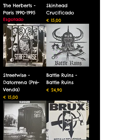
The Herberts -
Skinhead
Paris 1990-1995
Crucificado
Esgotado
Preço
€ 15,00
Streetwise -
Battle Ruins -
Datorrena (Pré-
Battle Ruins
Venda)
Preço
€ 24,90
Preço
€ 15,00