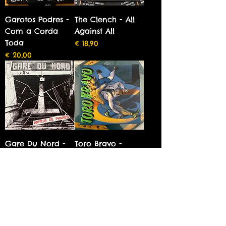
Garotos Podres -
The Clench - All
Com a Corda
Against All
Toda
Preço
€ 18,90
Preço
€ 20,00
Gare Du Nord -
Toro Bravo -
Appels De Phares
Pergalių Dalybos
Preço
Preço
€ 12,90
€ 20,00
Ver mais