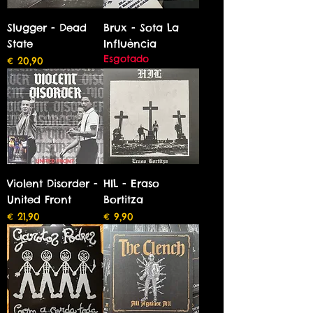
Slugger - Dead
Brux - Sota La
State
Influència
Esgotado
Preço
€ 20,90
Violent Disorder -
HIL - Eraso
United Front
Bortitza
Preço
Preço
€ 21,90
€ 9,90