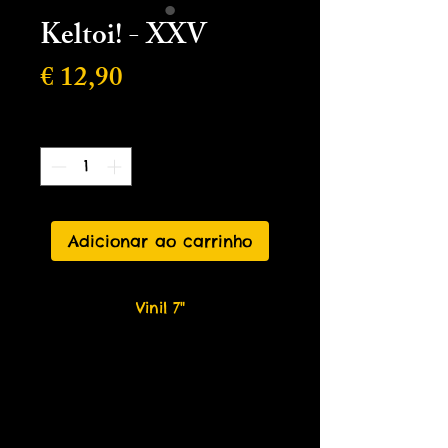
Keltoi! - XXV
Preço
€ 12,90
Quantidade
*
Adicionar ao carrinho
Vinil 7"