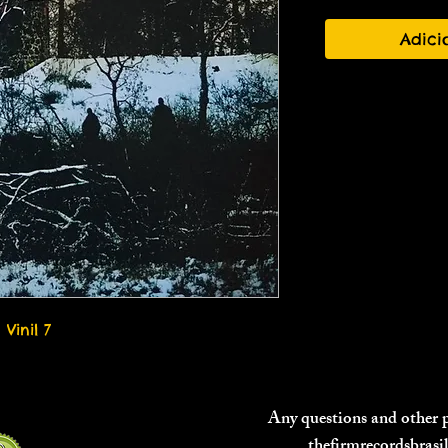
Adici
Vinil 7
Any questions and other
thefirmrecordsbras