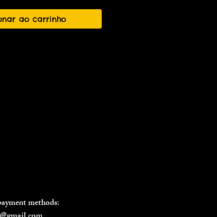
onar ao carrinho
 payment methods:
il@gmail.com