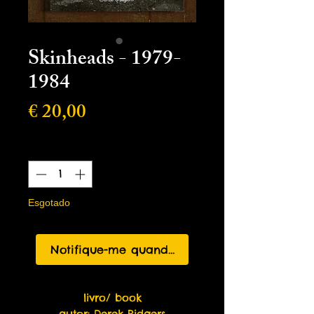
Skinheads - 1979-
1984
Preço
€ 20,00
Quantidade
*
Esgotado
Notifique-me quando estiver disponível
livro/ book
autor: Derek Ridgers