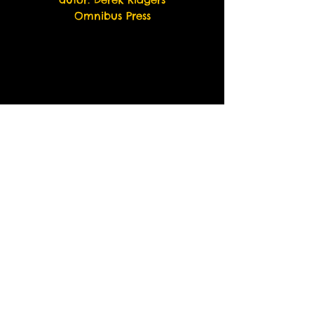
Omnibus Press
Any questions and other payment methods:
thefirmrecordsbrasil@gmail.com
PUNK ROCK - OI! - STREET PUNK -
SKA - HARDCORE