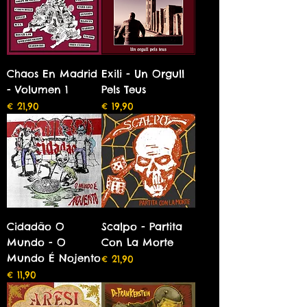
Chaos En Madrid
Exili - Un Orgull
- Volumen 1
Pels Teus
Preço
Preço
€ 21,90
€ 19,90
Cidadão O
Scalpo - Partita
Mundo - O
Con La Morte
Mundo É Nojento
Preço
€ 21,90
Preço
€ 11,90