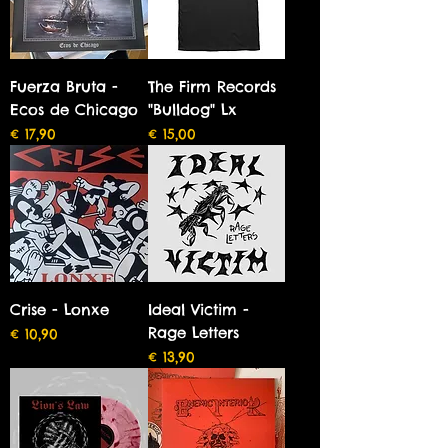
Fuerza Bruta -
The Firm Records
Ecos de Chicago
"Bulldog" Lx
Preço
Preço
€ 17,90
€ 15,00
Crise - Lonxe
Ideal Victim -
Rage Letters
Preço
€ 10,90
Preço
€ 13,90