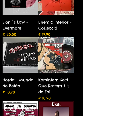
Lion´s Law -
Enemic Interior -
Evermore
Col.lecció
Preço
Preço
€ 20,00
€ 19,90
Horda - Mundo
Komintern Sect -
de Betão
Que Restera-t-il
de Toi
Preço
€ 10,90
Preço
€ 10,90